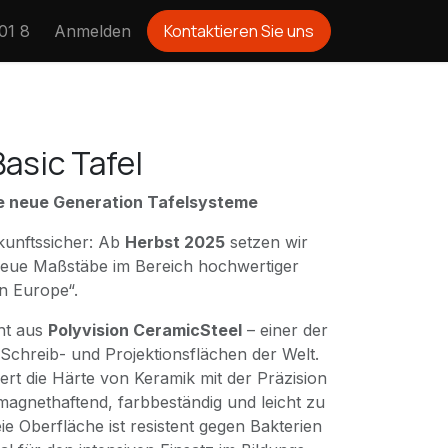
Kontaktieren Sie
uns
01 8
Anmelden
asic Tafel
e neue Generation Tafelsysteme
ukunftssicher: Ab
Herbst 2025
setzen wir
neue Maßstäbe im Bereich hochwertiger
n Europe“.
ht aus
Polyvision CeramicSteel
– einer der
Schreib- und Projektionsflächen der Welt.
rt die Härte von Keramik mit der Präzision
 magnethaftend, farbbeständig und leicht zu
eie Oberfläche ist resistent gegen Bakterien