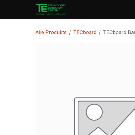
Zum Inhalt springen
Start
PortfolioCenter
Alle Produkte
TECboard
TECboard Bas