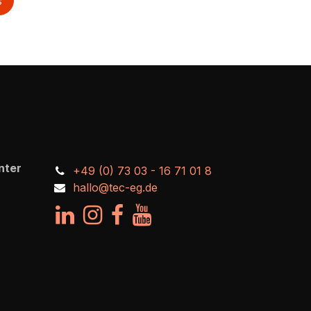
s
nter
+49 (0) 73 03 - 16 71 01 8
hallo@tec-eg.de