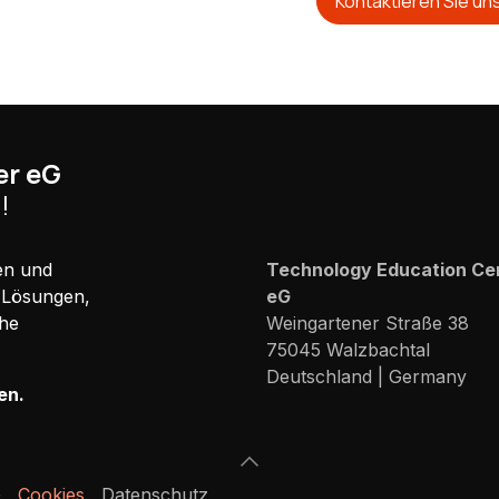
Kontaktieren Sie un
er eG
!
gen und
Technology Education Ce
-Lösungen,
eG
che
Weingartener Straße 38
75045 Walzbachtal
Deutschland | Germany
en.
eG
Cookies
Datenschutz