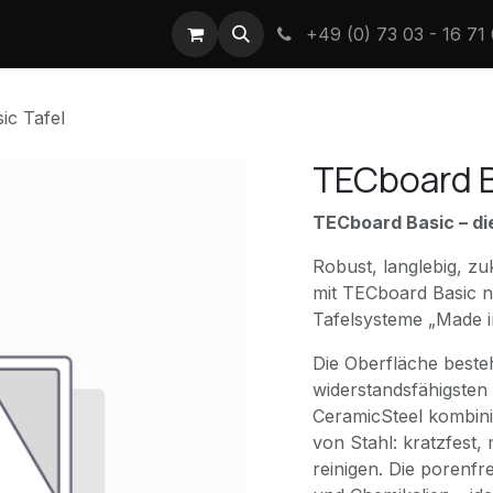
Wir - die TEC
+49 (0) 73 03 - 16 71 
ic Tafel
TECboard B
TECboard Basic – di
Robust, langlebig, z
mit TECboard Basic 
Tafelsysteme „Made i
Die Oberfläche beste
widerstandsfähigsten 
CeramicSteel kombinie
von Stahl: kratzfest,
reinigen. Die porenfr