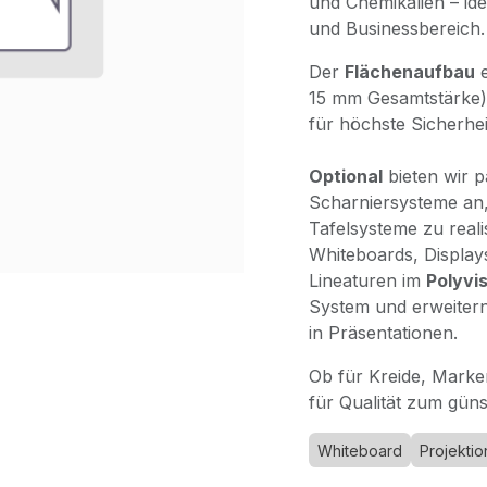
und Chemikalien – ide
und Businessbereich.
Der
Flächenaufbau
e
15 mm Gesamtstärke)
für höchste Sicherheit
Optional
bieten wir 
Scharniersysteme an,
Tafelsysteme zu reali
Whiteboards, Displays
Lineaturen im
Polyvi
System und erweitern
in Präsentationen.
Ob für Kreide, Marke
für Qualität zum güns
Whiteboard
Projektio