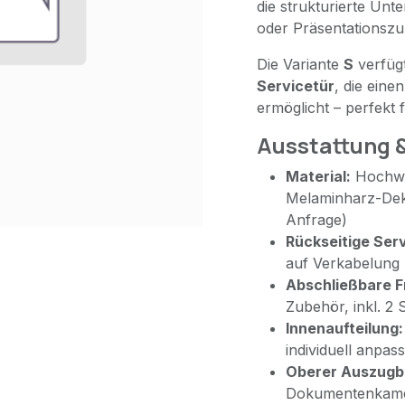
die strukturierte Un
oder Präsentationszu
Die Variante
S
verfügt
Servicetür
, die eine
ermöglicht – perfekt
Ausstattung 
Material:
Hochwer
Melaminharz-De
Anfrage)
Rückseitige Serv
auf Verkabelung
Abschließbare F
Zubehör, inkl. 2 
Innenaufteilung:
individuell anpas
Oberer Auszugb
Dokumentenkam