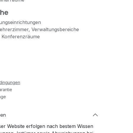
che
ungseinrichtungen
ehrerzimmer, Verwaltungsbereiche
, Konferenzräume
edingungen
rantie
age
nen
ser Website erfolgen nach bestem Wissen