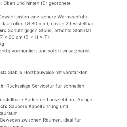
:
Oben und hinten für geordnete
ewährleisten eine sichere Wärmeabfuhr
tlaufrollen (Ø 80 mm), davon 2 feststellbar
en:
Schutz gegen Stöße, erhöhte Stabilität
97 × 60 cm (B × H × T)
kg
ändig vormontiert und sofort einsatzbereit
st:
Stabile Holzbauweise mit verstärkten
ch:
Rückseitige Servicetür für schnellen
rstellbare Böden und ausziehbare Ablage
ich:
Saubere Kabelführung und
Stauraum
 Bewegen zwischen Räumen, ideal für
minarräume