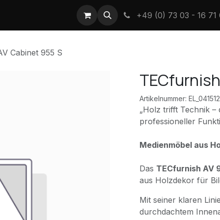
Wir - die TEC
+49 (0) 73 03 - 16 71 
AV Cabinet 955 S
TECfurnish
Artikelnummer:
EL_04151
„Holz trifft Technik –
professioneller Funkt
Medienmöbel aus Holz
Das
TECfurnish AV 
aus Holzdekor für Bi
Mit seiner klaren Lin
durchdachtem Innenau