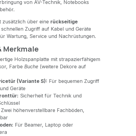
terbringung von AV-Technik, Notebooks
behör.
 zusätzlich über eine
rückseitige
n schnellen Zugriff auf Kabel und Geräte
 für Wartung, Service und Nachrüstungen.
& Merkmale
tige Holzspanplatte mit strapazierfähigem
kor, Farbe
Buche
(weitere Dekore auf
icetür (Variante S):
Für bequemen Zugriff
 und Geräte
ronttür:
Sicherheit für Technik und
Schlüssel
Zwei höhenverstellbare Fachböden,
sbar
oden:
Für Beamer, Laptop oder
era