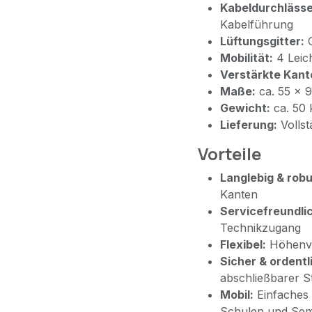
Kabeldurchlässe
Kabelführung
Lüftungsgitter:
G
Mobilität:
4 Leich
Verstärkte Kant
Maße:
ca. 55 × 
Gewicht:
ca. 50 
Lieferung:
Vollst
Vorteile
Langlebig & robu
Kanten
Servicefreundli
Technikzugang
Flexibel:
Höhenve
Sicher & ordentl
abschließbarer 
Mobil:
Einfaches
Schulen und Se