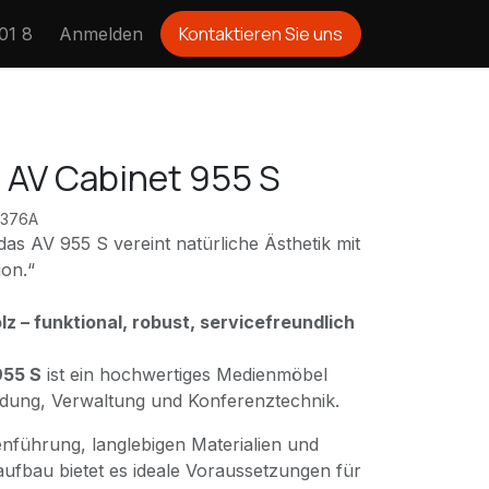
Kontaktieren Sie
uns
01 8
Anmelden
 AV Cabinet 955 S
2376A
 das AV 955 S vereint natürliche Ästhetik mit
ion.“
 – funktional, robust, servicefreundlich
955 S
ist ein hochwertiges Medienmöbel
ldung, Verwaltung und Konferenztechnik.
ienführung, langlebigen Materialien und
fbau bietet es ideale Voraussetzungen für