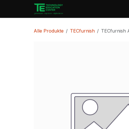
Zum Inhalt springen
Start
PortfolioCenter
Alle Produkte
TECfurnish
TECfurnish 